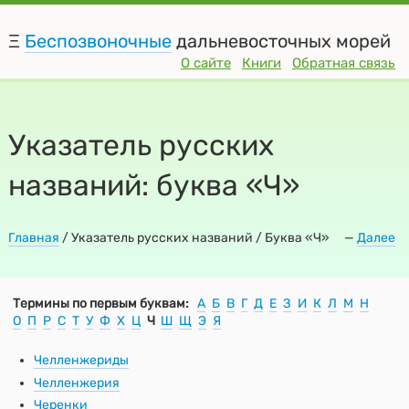
Ξ
Беспозвоночные
дальневосточных морей
О сайте
Книги
Обратная связь
Указатель русских
названий: буква «Ч»
Главная
/
Указатель русских названий / Буква «Ч»
—
Далее
Термины по первым буквам:
А
Б
В
Г
Д
Е
З
И
К
Л
М
Н
О
П
Р
С
Т
У
Ф
Х
Ц
Ч
Ш
Щ
Э
Я
Челленжериды
Челленжерия
Черенки