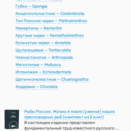
Губки — Spongia
Кишечнополостные — Coelenterata
Тип Плоские черви — Plathelminthes
Немертины — Nemertini
Круглые черви — Nemathelminthes
Кольчатые черви — Annelida
Щупальцевые — Tentaculata
Членистоногие — Arthropoda
Мягкотелые — Mollusca
Иглокожие — Echinodermata
Щетинкочелюстные — Chaetognatha
Хордовые — Chordata
Рыбы России. Жизнь и ловля (уженье) наших
пресноводных рыб (комплект из 2 книг)
В настоящем издании представлен
фундаментальный труд известного русского ...