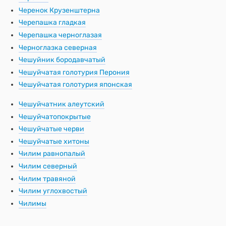
Черенок Крузенштерна
Черепашка гладкая
Черепашка черноглазая
Черноглазка северная
Чешуйник бородавчатый
Чешуйчатая голотурия Перония
Чешуйчатая голотурия японская
Чешуйчатник алеутский
Чешуйчатопокрытые
Чешуйчатые черви
Чешуйчатые хитоны
Чилим равнопалый
Чилим северный
Чилим травяной
Чилим углохвостый
Чилимы