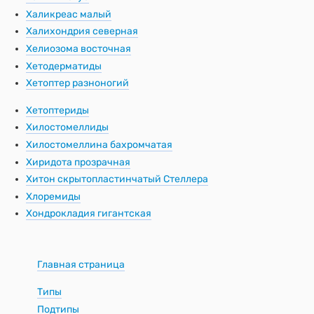
Халикреас малый
Халихондрия северная
Хелиозома восточная
Хетодерматиды
Хетоптер разноногий
Хетоптериды
Хилостомеллиды
Хилостомеллина бахромчатая
Хиридота прозрачная
Хитон скрытопластинчатый Стеллера
Хлоремиды
Хондрокладия гигантская
Главная страница
Типы
Подтипы