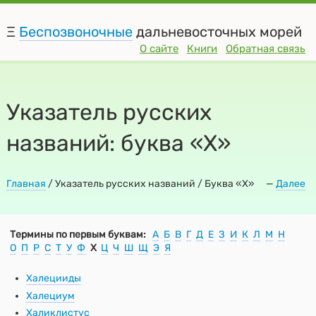
Ξ
Беспозвоночные
дальневосточных морей
О сайте
Книги
Обратная связь
Указатель русских
названий: буква «Х»
Главная
/
Указатель русских названий / Буква «Х»
—
Далее
Термины по первым буквам:
А
Б
В
Г
Д
Е
З
И
К
Л
М
Н
О
П
Р
С
Т
У
Ф
Х
Ц
Ч
Ш
Щ
Э
Я
Халецииды
Халециум
Халиклистус