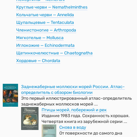
Круглые черви — Nemathelminthes
Кольчатые черви — Annelida
Щупальцевые — Tentaculata
Членистоногие — Arthropoda
Мягкотелые — Mollusca
Иглокожие — Echinodermata
Щетинкочелюстные — Chaetognatha
Хордовые — Chordata
Заднежаберные моллюски морей России. Атлас-
определитель с обзором биологии
Это первый иллюстрированный атлас-определитель
заднежаберных моллюсков морей ...
Птицы морей, побережий и рек
Издание 1983 года. Сохранность хорошая.
Четвертая книга из зарубежной серии ...
Снова в воду
От поверхности до самого дна