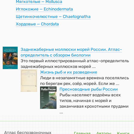
Мягкотелые — Mollusca
Иглокожие — Echinodermata
Щетинкочелюстные — Chaetognatha
Хордовые — Chordata
Заднежаберные моллюски морей России. Атлас-
определитель с обзором биологии
Это первый иллюстрированный атлас-определитель
заднежаберных моллюсков морей ...
Жизнь рыб и их разведение
Люди в незапамятные времена поселялись
по берегам рек, озёр, морей. Если же ...
Пресноводные рыбы России
Рыбы населяют водоёмы всех
типов, начиная с морей и
заканчивая крохотными прудами
...
Атлас беспозвоночных
Главная
Авторы
Книги