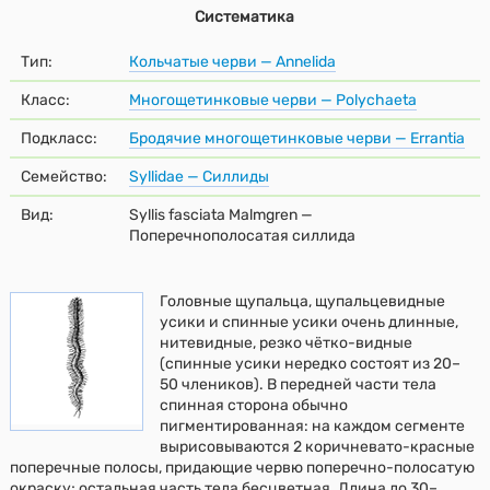
Систематика
Тип:
Кольчатые черви — Annelida
Класс:
Многощетинковые черви — Polychaeta
Подкласс:
Бродячие многощетинковые черви — Errantia
Семейство:
Syllidae — Силлиды
Вид:
Syllis fasciata Malmgren —
Поперечнополосатая силлида
Головные щупальца, щупальцевидные
усики и спинные усики очень длинные,
нитевидные, резко чётко-видные
(спинные усики нередко состоят из 20–
50 члеников). В передней части тела
спинная сторона обычно
пигментированная: на каждом сегменте
вырисовываются 2 коричневато-красные
поперечные полосы, придающие червю поперечно-полосатую
окраску; остальная часть тела бесцветная. Длина до 30–