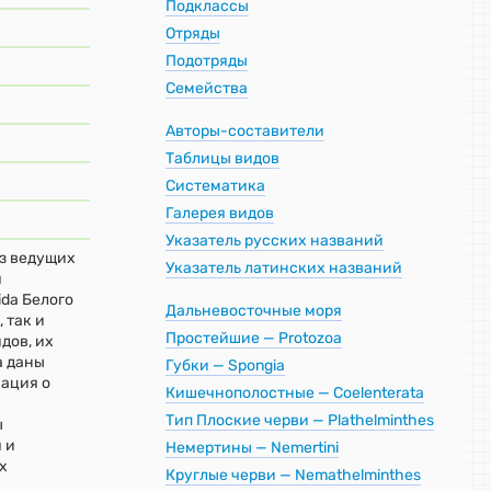
Подклассы
Отряды
Подотряды
Семейства
Авторы-составители
Таблицы видов
Систематика
Галерея видов
Указатель русских названий
из ведущих
Указатель латинских названий
я
ida Белого
Дальневосточные моря
 так и
Простейшие — Protozoa
дов, их
а даны
Губки — Spongia
мация о
Кишечнополостные — Coelenterata
я
Тип Плоские черви — Plathelminthes
ы
 и
Немертины — Nemertini
х
Круглые черви — Nemathelminthes