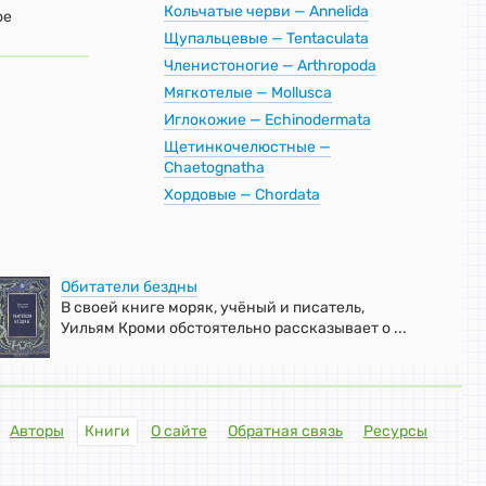
Кольчатые черви — Annelida
ое
Щупальцевые — Tentaculata
Членистоногие — Arthropoda
Мягкотелые — Mollusca
Иглокожие — Echinodermata
Щетинкочелюстные —
Chaetognatha
Хордовые — Chordata
Обитатели бездны
В своей книге моряк, учёный и писатель,
Уильям Кроми обстоятельно рассказывает о ...
Авторы
Книги
О сайте
Обратная связь
Ресурсы