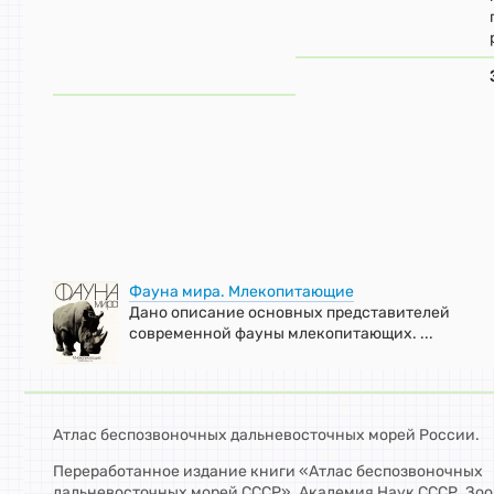
Фауна мира. Млекопитающие
Дано описание основных представителей
современной фауны млекопитающих. ...
Атлас беспозвоночных дальневосточных морей России.
Переработанное издание книги «Атлас беспозвоночных
дальневосточных морей СССР». Академия Наук СССР. Зо