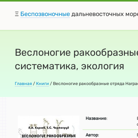
Ξ
Беспозвоночные
дальневосточных мор
Веслоногие ракообразные
систематика, экология
Главная
/
Книги
/ Веслоногие ракообразные отряда Harpac
Название
:
Автор
: