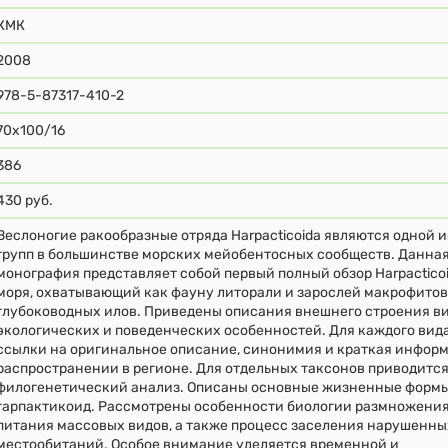
КМК
2008
978-5-87317-410-2
70x100/16
386
430 руб.
Веслоногие ракообразные отряда Harpacticoida являются одной 
групп в большинстве морских мейобентосных сообществ. Данна
монография представляет собой первый полный обзор Harpactico
моря, охватывающий как фауну литорали и зарослей макрофитов,
глубоководных илов. Приведены описания внешнего строения ви
экологических и поведенческих особенностей. Для каждого вид
ссылки на оригинальное описание, синонимия и краткая инфор
распространении в регионе. Для отдельных таксонов приводитс
филогенетический анализ. Описаны основные жизненные форм
гарпактикоид. Рассмотрены особенности биологии размножения
питания массовых видов, а также процесс заселения нарушенны
местообитаний. Особое внимание уделяется временной и