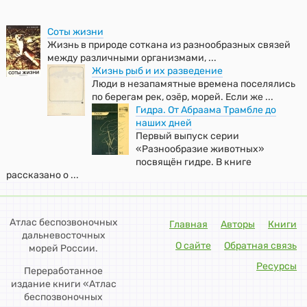
Соты жизни
Жизнь в природе соткана из разнообразных связей
между различными организмами, ...
Жизнь рыб и их разведение
Люди в незапамятные времена поселялись
по берегам рек, озёр, морей. Если же ...
Гидра. От Абраама Трамбле до
наших дней
Первый выпуск серии
«Разнообразие животных»
посвящён гидре. В книге
рассказано о ...
Атлас беспозвоночных
Главная
Авторы
Книги
дальневосточных
О сайте
Обратная связь
морей России.
Ресурсы
Переработанное
издание книги «Атлас
беспозвоночных