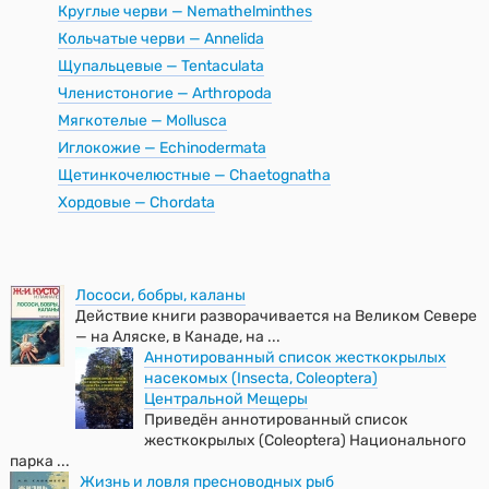
Круглые черви — Nemathelminthes
Кольчатые черви — Annelida
Щупальцевые — Tentaculata
Членистоногие — Arthropoda
Мягкотелые — Mollusca
Иглокожие — Echinodermata
Щетинкочелюстные — Chaetognatha
Хордовые — Chordata
Лососи, бобры, каланы
Действие книги разворачивается на Великом Севере
— на Аляске, в Канаде, на ...
Аннотированный список жесткокрылых
насекомых (Insecta, Coleoptera)
Центральной Мещеры
Приведён аннотированный список
жесткокрылых (Coleoptera) Национального
парка ...
Жизнь и ловля пресноводных рыб