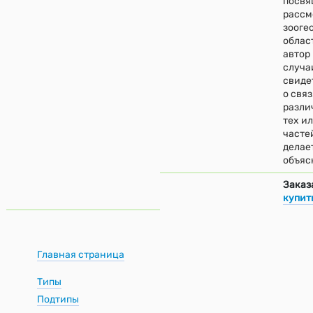
посвя
рассм
зооге
област
автор
случа
свиде
о связ
разли
тех и
частей
делае
объяс
Заказ
купит
Главная страница
Типы
Подтипы