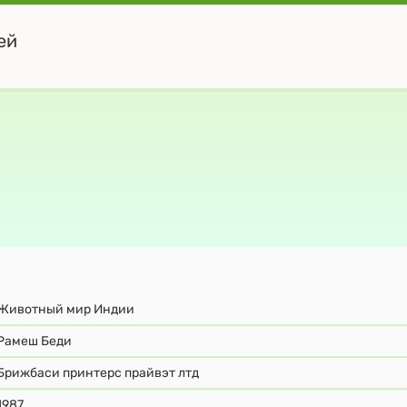
ей
Животный мир Индии
Рамеш Беди
Брижбаси принтерс прайвэт лтд
1987