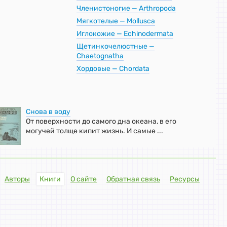
Членистоногие — Arthropoda
Мягкотелые — Mollusca
Иглокожие — Echinodermata
Щетинкочелюстные —
Chaetognatha
Хордовые — Chordata
Снова в воду
От поверхности до самого дна океана, в его
могучей толще кипит жизнь. И самые ...
Авторы
Книги
О сайте
Обратная связь
Ресурсы