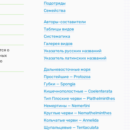
Подотряды
Семейства
Авторы-составители
Таблицы видов
Систематика
Галерея видов
тся о
Указатель русских названий
ьных
Указатель латинских названий
но
Дальневосточные моря
Простейшие — Protozoa
Губки — Spongia
Кишечнополостные — Coelenterata
Тип Плоские черви — Plathelminthes
Немертины — Nemertini
Круглые черви — Nemathelminthes
Кольчатые черви — Annelida
Щупальцевые — Tentaculata