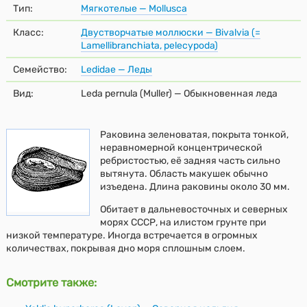
Тип:
Мягкотелые — Mollusca
Класс:
Двустворчатые моллюски — Bivalvia (=
Lamellibranchiata, pelecypoda)
Семейство:
Ledidae — Леды
Вид:
Leda pernula (Muller) — Обыкновенная леда
Раковина зеленоватая, покрыта тонкой,
неравномерной концентрической
ребристостью, её задняя часть сильно
вытянута. Область макушек обычно
изъедена. Длина раковины около 30 мм.
Обитает в дальневосточных и северных
морях СССР, на илистом грунте при
низкой температуре. Иногда встречается в огромных
количествах, покрывая дно моря сплошным слоем.
Смотрите также: