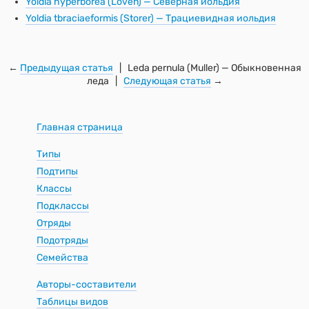
Yoldia hyperborea (Loven) — Северная иольдия
Yoldia tbraciaeformis (Storer) — Трациевидная иольдия
←
Предыдущая статья
| Leda pernula (Muller) — Обыкновенная
леда |
Следующая статья
→
Главная страница
Типы
Подтипы
Классы
Подклассы
Отряды
Подотряды
Семейства
Авторы-составители
Таблицы видов