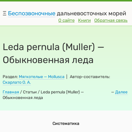
Ξ
Беспозвоночные
дальневосточных морей
О сайте
Книги
Обратная связь
Leda pernula (Muller) —
Обыкновенная леда
Раздел:
Мягкотелые — Mollusca
| Автор-составитель:
Скарлато О. А.
Главная
/
Статьи / Leda pernula (Muller) —
—
Далее
Обыкновенная леда
Систематика