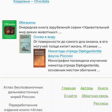
Хордовые — Chordata
Обезьяны
Очередная книга зарубежной серии «Удивительный
мир диких животных», ...
Снова в воду
От поверхности до самого дна океана, в его
могучей толще кипит жизнь. И самые ...
Нематоды отряда Diplogasterida
фауны России
Монография посвящена изучению
нематод отряда Diplogasterida,
основным местом обитания ...
Атлас беспозвоночных
Главная
Авторы
Книги
дальневосточных
О сайте
Обратная связь
морей России.
Ресурсы
Переработанное
издание книги «Атлас