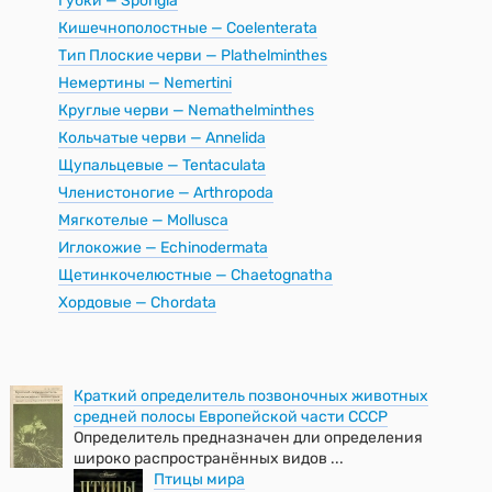
Губки — Spongia
Кишечнополостные — Coelenterata
Тип Плоские черви — Plathelminthes
Немертины — Nemertini
Круглые черви — Nemathelminthes
Кольчатые черви — Annelida
Щупальцевые — Tentaculata
Членистоногие — Arthropoda
Мягкотелые — Mollusca
Иглокожие — Echinodermata
Щетинкочелюстные — Chaetognatha
Хордовые — Chordata
Краткий определитель позвоночных животных
средней полосы Европейской части СССР
Определитель предназначен дли определения
широко распространённых видов ...
Птицы мира