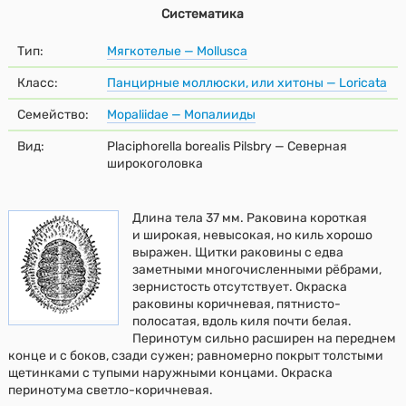
Систематика
Тип:
Мягкотелые — Mollusca
Класс:
Панцирные моллюски, или хитоны — Loricata
Семейство:
Mopaliidae — Мопалииды
Вид:
Placiphorella borealis Pilsbry — Северная
широкоголовка
Длина тела 37 мм. Раковина короткая
и широкая, невысокая, но киль хорошо
выражен. Щитки раковины с едва
заметными многочисленными рёбрами,
зернистость отсутствует. Окраска
раковины коричневая, пятнисто-
полосатая, вдоль киля почти белая.
Перинотум сильно расширен на переднем
конце и с боков, сзади сужен; равномерно покрыт толстыми
щетинками с тупыми наружными концами. Окраска
перинотума светло-коричневая.