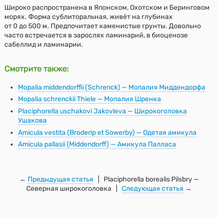
Широко распространена в Японском, Охотском и Беринговом
морях. Форма сублиторальная, живёт на глубинах
от 0 до 500 м. Предпочитает каменистые грунты. Довольно
часто встречается в зарослях ламинарий, в биоценозе
сабеллид и ламинарии.
Смотрите также:
Mopalia middendorffii (Schrenck) — Мопалия Миддендорфа
Mopalia schrenckii Thiele — Мопалия Шренка
Placiphorella uschakovi Jakovleva — Широкоголовка
Ушакова
Amicula vestita (Broderip et Sowerby) — Одетая амикула
Amicula pallasii (Middendorff) — Амикула Палласа
←
Предыдущая статья
| Placiphorella borealis Pilsbry —
Северная широкоголовка |
Следующая статья
→