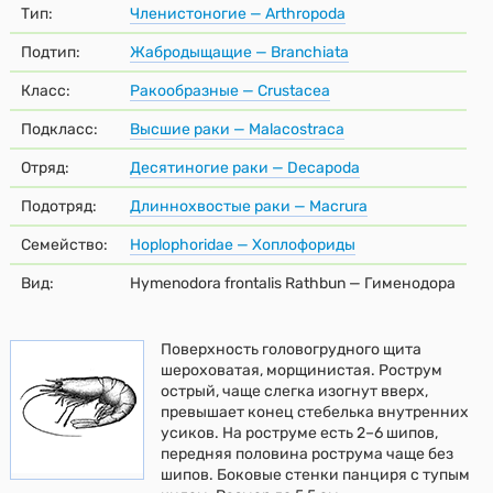
Тип:
Членистоногие — Arthropoda
Подтип:
Жабродыщащие — Branchiata
Класс:
Ракообразные — Crustacea
Подкласс:
Высшие раки — Malacostraca
Отряд:
Десятиногие раки — Decapoda
Подотряд:
Длиннохвостые раки — Macrura
Семейство:
Hoplophoridae — Хоплофориды
Вид:
Hymenodora frontalis Rathbun — Гименодора
Поверхность головогрудного щита
шероховатая, морщинистая. Рострум
острый, чаще слегка изогнут вверх,
превышает конец стебелька внутренних
усиков. На роструме есть 2–6 шипов,
передняя половина рострума чаще без
шипов. Боковые стенки панциря с тупым