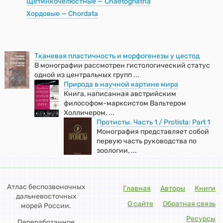
Щетинкочелюстные — Chaetognatha
Хордовые — Chordata
Тканевая пластичность и морфогенезы у цестод
В монографии рассмотрен гистологический статус
одной из центральных групп ...
Природа в научной картине мира
Книга, написанная австрийским
философом-марксистом Вальтером
Холличером, ...
Протисты. Часть 1 / Protista: Part 1
Монография представляет собой
первую часть руководства по
зоологии, ...
Атлас беспозвоночных
Главная
Авторы
Книги
дальневосточных
О сайте
Обратная связь
морей России.
Ресурсы
Переработанное