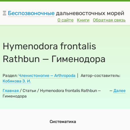
Ξ
Беспозвоночные
дальневосточных морей
О сайте
Книги
Обратная связь
Hymenodora frontalis
Rathbun — Гименодора
Раздел:
Членистоногие — Arthropoda
| Автор-составитель:
Кобякова З. И.
Главная
/
Статьи / Hymenodora frontalis Rathbun —
—
Далее
Гименодора
Систематика