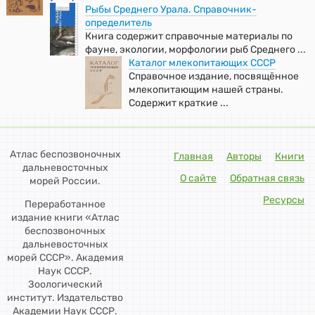
Рыбы Среднего Урала. Справочник-
определитель
Книга содержит справочные материалы по
фауне, экологии, морфологии рыб Среднего ...
Каталог млекопитающих СССР
Справочное издание, посвящённое
млекопитающим нашей страны.
Содержит краткие ...
Атлас беспозвоночных
Главная
Авторы
Книги
дальневосточных
О сайте
Обратная связь
морей России.
Ресурсы
Переработанное
издание книги «Атлас
беспозвоночных
дальневосточных
морей СССР». Академия
Наук СССР.
Зоологический
институт. Издательство
Академии Наук СССР.