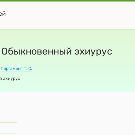
ей
 — Обыкновенный эхиурус
:
Пергамент Т. С.
ый эхиурус