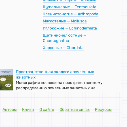
Щупальцевые — Tentaculata
Членистоногие — Arthropoda
Мягкотелые — Mollusca
Иглокожие — Echinodermata
Щетинкочелюстные —
Chaetognatha
Хордовые — Chordata
Пространственная экология почвенных
животных
Монография посвящена пространственному
распределению почвенных животных на ...
Авторы
Книги
О сайте
Обратная связь
Ресурсы