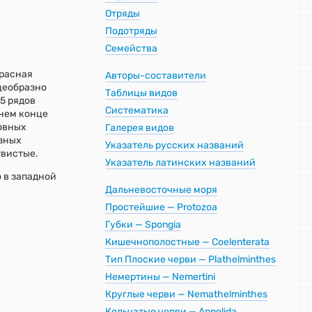
Отряды
Подотряды
Семейства
красная
Авторы-составители
цеобразно
Таблицы видов
5 рядов
Систематика
днем конце
новных
Галерея видов
азных
Указатель русских названий
твистые.
Указатель латинских названий
 в западной
Дальневосточные моря
Простейшие — Protozoa
Губки — Spongia
Кишечнополостные — Coelenterata
Тип Плоские черви — Plathelminthes
Немертины — Nemertini
Круглые черви — Nemathelminthes
Кольчатые черви — Annelida