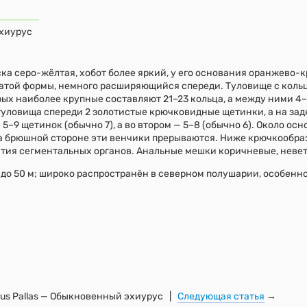
эхиурус
ска серо-жёлтая, хобот более яркий, у его основания оранжево-
чатой формы, немного расширяющийся спереди. Туловище с коль
ых наиболее крупные составляют 21–23 кольца, а между ними 4–
туловища спереди 2 золотистые крючковидные щетинки, а на за
 5–9 щетинок (обычно 7), а во втором — 5–8 (обычно 6). Около ос
а брюшной стороне эти венчики прерываются. Ниже крючкообр
тия сегментальных органов. Анальные мешки коричневые, неве
 до 50 м; широко распространён в северном полушарии, особенно
rus Pallas — Обыкновенный эхиурус |
Следующая статья
→