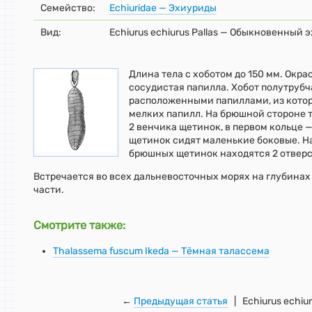
Семейство:
Echiuridae — Эхиуриды
Вид:
Echiurus echiurus Pallas — Обыкновенный 
Длина тела с хоботом до 150 мм. Окра
сосудистая папилла. Хобот полутруб
расположенными папиллами, из котор
мелких папилл. На брюшной стороне 
2 венчика щетинок, в первом кольце —
щетинок сидят маленькие боковые. Н
брюшных щетинок находятся 2 отверс
Встречается во всех дальневосточных морях на глубинах
части.
Смотрите также:
Thalassema fuscum Ikeda — Тёмная талассема
←
Предыдущая статья
| Echiurus echiu