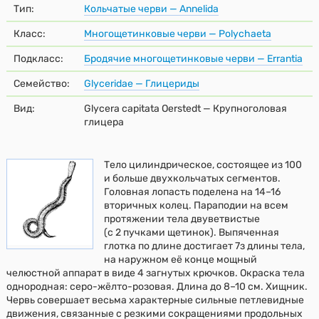
Тип:
Кольчатые черви — Annelida
Класс:
Многощетинковые черви — Polychaeta
Подкласс:
Бродячие многощетинковые черви — Errantia
Семейство:
Glyceridae — Глицериды
Вид:
Glycera capitata Oerstedt — Крупноголовая
глицера
Тело цилиндрическое, состоящее из 100
и больше двухкольчатых сегментов.
Головная лопасть поделена на 14–16
вторичных колец. Параподии на всем
протяжении тела двуветвистые
(с 2 пучками щетинок). Выпяченная
глотка по длине достигает 7з длины тела,
на наружном её конце мощный
челюстной аппарат в виде 4 загнутых крючков. Окраска тела
однородная: серо-жёлто-розовая. Длина до 8–10 см. Хищник.
Червь совершает весьма характерные сильные петлевидные
движения, связанные с резкими сокращениями продольных