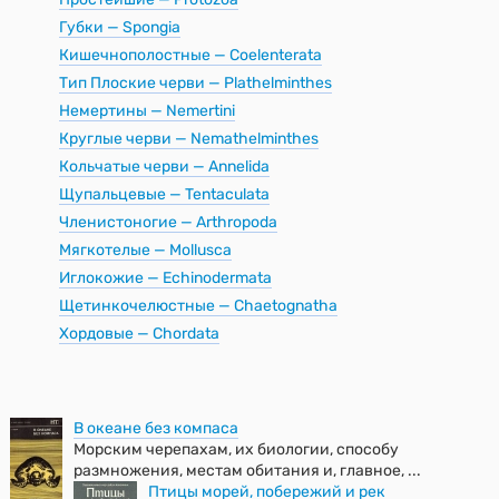
Губки — Spongia
Кишечнополостные — Coelenterata
Тип Плоские черви — Plathelminthes
Немертины — Nemertini
Круглые черви — Nemathelminthes
Кольчатые черви — Annelida
Щупальцевые — Tentaculata
Членистоногие — Arthropoda
Мягкотелые — Mollusca
Иглокожие — Echinodermata
Щетинкочелюстные — Chaetognatha
Хордовые — Chordata
В океане без компаса
Морским черепахам, их биологии, способу
размножения, местам обитания и, главное, ...
Птицы морей, побережий и рек