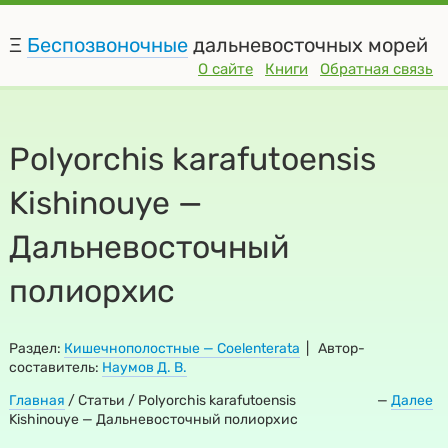
Ξ
Беспозвоночные
дальневосточных морей
О сайте
Книги
Обратная связь
Polyorchis karafutoensis
Kishinouye —
Дальневосточный
полиорхис
Раздел:
Кишечнополостные — Coelenterata
| Автор-
составитель:
Наумов Д. В.
Главная
/
Статьи / Polyorchis karafutoensis
—
Далее
Kishinouye — Дальневосточный полиорхис