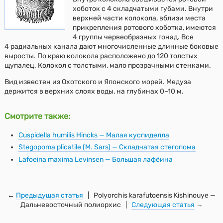
хоботок с 4 складчатыми губами. Внутри
верхней части колокола, вблизи места
прикрепления ротового хоботка, имеются
4 группы червеобразных гонад. Все
4 радиальных канала дают многочисленные длинные боковые
выросты. По краю колокола расположено до 120 толстых
щупалец. Колокол с толстыми, мало прозрачными стенками.
Вид известен из Охотского и Японского морей. Медуза
держится в верхних слоях воды, на глубинах 0–10 м.
Смотрите также:
Cuspidella humilis Hincks — Малая куспиделла
Stegopoma plicatile (M. Sars) — Складчатая стегопома
Lafoeina maxima Levinsen — Большая лафёина
←
Предыдущая статья
| Polyorchis karafutoensis Kishinouye —
Дальневосточный полиорхис |
Следующая статья
→