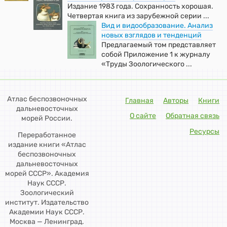
Издание 1983 года. Сохранность хорошая.
Четвертая книга из зарубежной серии ...
Вид и видообразование. Анализ
новых взглядов и тенденций
Предлагаемый том представляет
собой Приложение 1 к журналу
«Труды Зоологического ...
Атлас беспозвоночных
Главная
Авторы
Книги
дальневосточных
О сайте
Обратная связь
морей России.
Ресурсы
Переработанное
издание книги «Атлас
беспозвоночных
дальневосточных
морей СССР». Академия
Наук СССР.
Зоологический
институт. Издательство
Академии Наук СССР.
Москва — Ленинград.