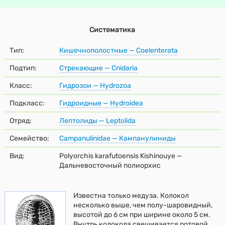
Систематика
Тип:
Кишечнополостные — Coelenterata
Подтип:
Стрекающие — Cnidaria
Класс:
Гидрозои — Hydrozoa
Подкласс:
Гидроидные — Hydroidea
Отряд:
Лептолиды — Leptolida
Семейство:
Campanulinidae — Кампанулиниды
Вид:
Polyorchis karafutoensis Kishinouye —
Дальневосточный полиорхис
Известна только медуза. Колокол
несколько выше, чем полу-шаровидный,
высотой до 6 см при ширине около 5 см.
Внутрь колокола свешивается ротовой