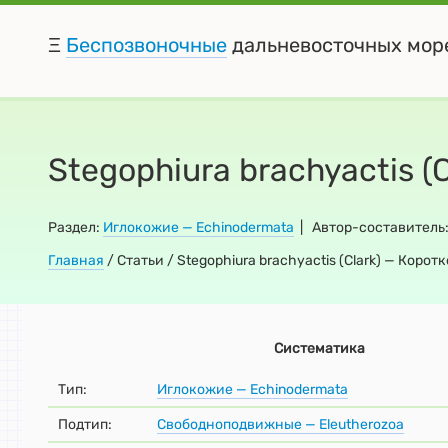
Ξ
Беспозвоночные
дальневосточных мор
Stegophiura brachyactis 
Раздел:
Иглокожие — Echinodermata
| Автор-составитель
Главная
/
Статьи / Stegophiura brachyactis (Clark) — Коро
Систематика
Тип:
Иглокожие — Echinodermata
Подтип:
Свободноподвижные — Eleutherozoa