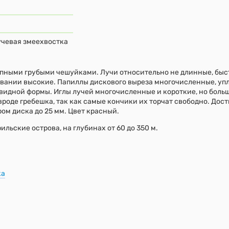
лучевая змеехвостка
упными грубыми чешуйками. Лучи относительно не длинные, быс
овании высокие. Папиллы дискового выреза многочисленные, уп
евидной формы. Иглы лучей многочисленные и короткие, но боль
вроде гребешка, так как самые кончики их торчат свободно. Дост
ом диска до 25 мм. Цвет красный.
ильские острова, на глубинах от 60 до 350 м.
ка