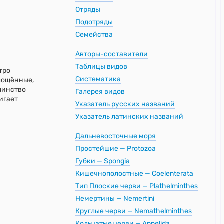
Отряды
Подотряды
Семейства
Авторы-составители
Таблицы видов
тро
Систематика
лощённые,
шинство
Галерея видов
игает
Указатель русских названий
Указатель латинских названий
Дальневосточные моря
Простейшие — Protozoa
Губки — Spongia
Кишечнополостные — Coelenterata
Тип Плоские черви — Plathelminthes
Немертины — Nemertini
Круглые черви — Nemathelminthes
Кольчатые черви — Annelida