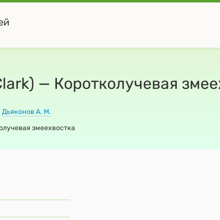
ей
(Clark) — Коротколучевая зме
:
Дьяконов А. М.
тколучевая змеехвостка