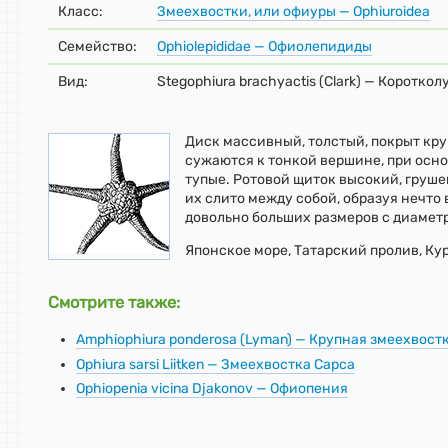
Класс:
Змеехвостки, или офиуры — Ophiuroidea
Семейство:
Ophiolepididae — Офиолепидиды
Вид:
Stegophiura brachyactis (Clark) — Коротко
Диск массивный, толстый, покрыт кр
сужаются к тонкой вершине, при осн
тупые. Ротовой щиток высокий, груш
их слито между собой, образуя нечто 
довольно больших размеров с диаметр
Японское море, Татарский пролив, Кур
Смотрите также:
Amphiophiura ponderosa (Lyman) — Крупная змеехвост
Ophiura sarsi Liitken — Змеехвостка Сарса
Ophiopenia vicina Djakonov — Офиопения