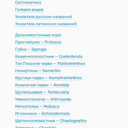
Систематика
Галерея видов
Указатель русских названий
Указатель латинских названий
Дальневосточные моря
Простейшие — Protozoa
Губки — Spongia
Кишечнополостные — Coelenterata
Тип Плоские черви — Plathelminthes
Немертины — Nemertini
Круглые черви — Nemathelminthes
Кольчатые черви — Annelida
Щупальцевые — Tentaculata
Членистоногие — Arthropoda
Мягкотелые — Mollusca
Иглокожие — Echinodermata
Щетинкочелюстные — Chaetognatha
Хордовые — Chordata