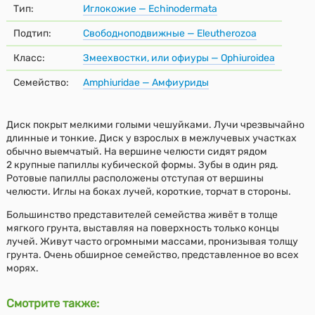
Тип:
Иглокожие — Echinodermata
Подтип:
Свободноподвижные — Eleutherozoa
Класс:
Змеехвостки, или офиуры — Ophiuroidea
Семейство:
Amphiuridae — Амфиуриды
Диск покрыт мелкими голыми чешуйками. Лучи чрезвычайно
длинные и тонкие. Диск у взрослых в межлучевых участках
обычно выемчатый. На вершине челюсти сидят рядом
2 крупные папиллы кубической формы. Зубы в один ряд.
Ротовые папиллы расположены отступая от вершины
челюсти. Иглы на боках лучей, короткие, торчат в стороны.
Большинство представителей семейства живёт в толще
мягкого грунта, выставляя на поверхность только концы
лучей. Живут часто огромными массами, пронизывая толщу
грунта. Очень обширное семейство, представленное во всех
морях.
Смотрите также: